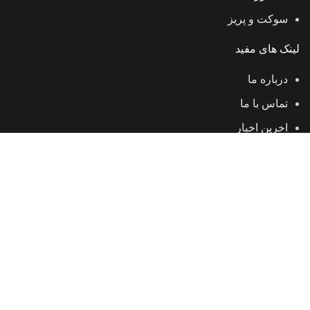
سوکت و پریز
لینک های مفید
درباره ما
تماس با ما
اخرین اخبار
جذب و استخدام
درخواست نمایندگی
تمامی حقوق مادی و معنوی محفوظ و متعلق به شرکت کیانیک
میباشد.
فروشگاه
0
محصول
سبد خرید
حساب کاربری من