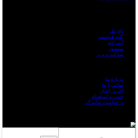
دسترسی
تاچ پنل
کلید هوشمند
اینترکام
سنسور
سوکت و پریز
لینک های مفید
درباره ما
تماس با ما
اخرین اخبار
جذب و استخدام
درخواست نمایندگی
تمامی حقوق مادی و معنوی محفوظ و متعلق به شرکت کیانیک
میباشد.