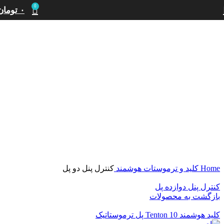
0
۰
تومان
بزرگنمایی تصویر
Home
کلید و ترموستات هوشمند
کنترل پنل دو پل
کنترل پنل دوازده پل
بازگشت به محصولات
کلید هوشمند Tenton 10 پل ترموستاتیک