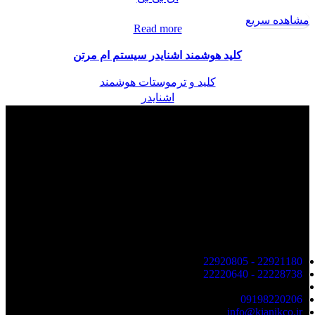
مشاهده سریع
Read more
کلید هوشمند اشنایدر سیستم ام مرتن
کلید و ترموستات هوشمند
اشنایدر
شرکت ساختمان هوشمند کیانیک
تهران - خیابان شریعتی - خیابان دستگردی (ظفر) خیابان گوی
آبادی - پلاک 7
راه های ارتباطی
22921180 - 22920805
22228738 - 22220640
Kianikco
09198220206
info@kianikco.ir