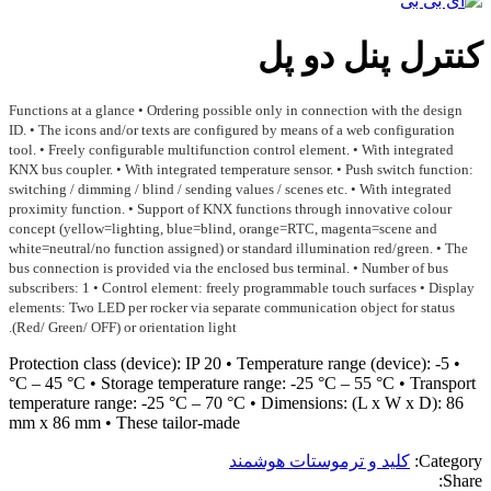
کنترل پنل دو پل
Functions at a glance • Ordering possible only in connection with the design
ID. • The icons and/or texts are configured by means of a web configuration
tool. • Freely configurable multifunction control element. • With integrated
KNX bus coupler. • With integrated temperature sensor. • Push switch function:
switching / dimming / blind / sending values / scenes etc. • With integrated
proximity function. • Support of KNX functions through innovative colour
concept (yellow=lighting, blue=blind, orange=RTC, magenta=scene and
white=neutral/no function assigned) or standard illumination red/green. • The
bus connection is provided via the enclosed bus terminal. • Number of bus
subscribers: 1 • Control element: freely programmable touch surfaces • Display
elements: Two LED per rocker via separate communication object for status
(Red/ Green/ OFF) or orientation light.
• Protection class (device): IP 20 • Temperature range (device): -5
°C – 45 °C • Storage temperature range: -25 °C – 55 °C • Transport
temperature range: -25 °C – 70 °C • Dimensions: (L x W x D): 86
mm x 86 mm • These tailor-made
Category:
کلید و ترموستات هوشمند
Share: