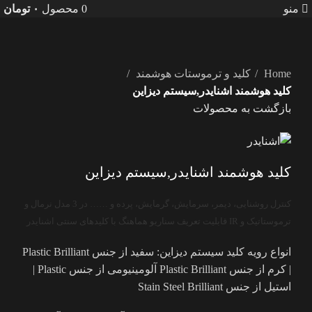
منو
0
محصول
۰
تومان
بزرگنمایی تصویر
Home
کلید و ترموستات هوشمند
کلید هوشمند اشنایدر,سیستم دیزاین
بازگشت به محصولات
کلید هوشمند اشنایدر,سیستم دیزاین
کنترل روشنایی، دیمر، سرمایش، گرمایش، پرده و …… در 3 مدل نرمال و
ترموستاتیک و IR قابلیت تعریف سناریو هماهنگ با کلیدهای سنتی اشنایدر
انواع رویه کلید سیستم دیزاین: سفید از جنس Plastic Brilliant
| کرم از جنس Plastic Brilliant آلومینیومی از جنس Plastic |
استیل از جنس Stain Steel Brilliant