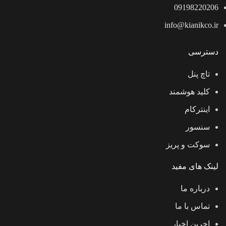
09198220206
info@kianikco.ir
دسترسی
تاچ پنل
کلید هوشمند
اینترکام
سنسور
سوکت و پریز
لینک های مفید
درباره ما
تماس با ما
اخرین اخبار