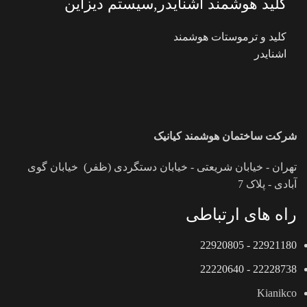
کلید هوشمند اشنایدر,سیستم دیزاین
کلید و ترموستات هوشمند
اشنایدر
شرکت ساختمان هوشمند کیانیک
تهران - خیابان شریعتی - خیابان دستگردی (ظفر) خیابان گوی
آبادی - پلاک 7
راه های ارتباطی
22921180 - 22920805
22228738 - 22220640
Kianikco