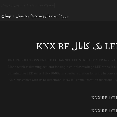
محصولات
تماس با ما
خدمات پس از فروش
د
دیمر استریپ LED تک کانال KNX RF
ورود / ثبت نام
جستجو
0
محصول
۰
تومان
KNX RF SOLUTIONS KNX RF 1 CHANNEL LED STRIP DIMMER Interra ITR71
Mode wireless dimming actuator for single-color low voltage LED strips. It a
dimming the LED strips. ITR710-002 is a perfect solution for using in conven
KNX bus cables with its bi-directional KNX RF communication functionality
KNX RF 1 C
KNX RF 1 C