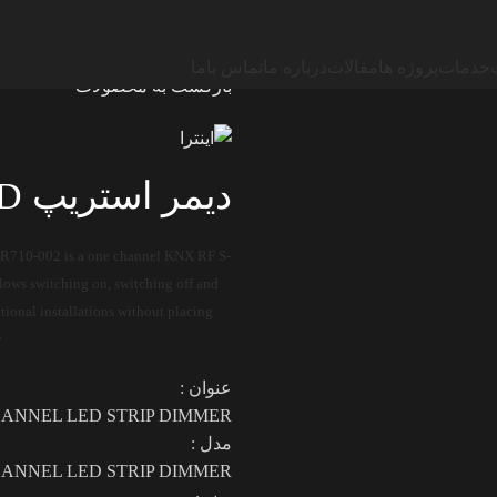
Home
تجهیزات تابلویی هوشمن
خدمات
پروژه ها
مقالات
درباره ما
تماس باما
بازگشت به محصولات
دیمر استریپ LED تک کانال KNX RF
0-002 is a one channel KNX RF S-
llows switching on, switching off and
tional installations without placing
.
عنوان :
HANNEL LED STRIP DIMMER
مدل :
HANNEL LED STRIP DIMMER