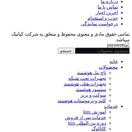
درباره ما
تماس با ما
اخرین اخبار
جذب و استخدام
درخواست نمایندگی
تمامی حقوق مادی و معنوی محفوظ و متعلق به شرکت کیانیک
میباشد.
جستجو
خانه
محصولات
تاچ پنل هوشمند
تجهیزات تحت شبکه
تجهیزات هتلی هوشمند
سنسور هوشمند
سوکت و پریز
کلید و ترموستات هوشمند
خدمات
آموزش knx
خدمات پس از فروش
دوره بین المللی knx
کاتالوگ