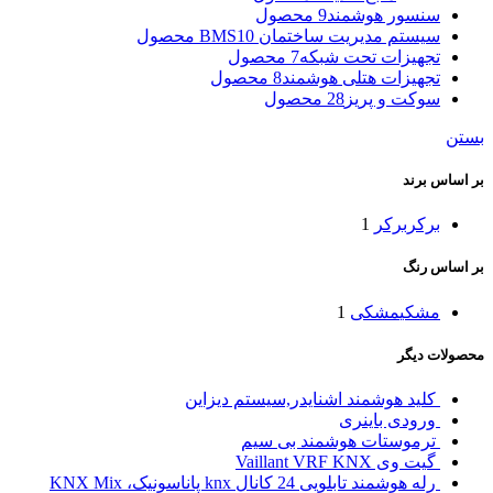
سنسور هوشمند
9 محصول
سیستم مدیریت ساختمان BMS
10 محصول
تجهیزات تحت شبکه
7 محصول
تجهیزات هتلی هوشمند
8 محصول
سوکت و پریز
28 محصول
بستن
بر اساس برند
برکر
برکر
1
بر اساس رنگ
مشکی
مشکی
1
محصولات دیگر
کلید هوشمند اشنایدر,سیستم دیزاین
ورودی باینری
ترموستات هوشمند بی سیم
گیت وی Vaillant VRF KNX
رله هوشمند تابلویی 24 کانال knx پاناسونیک، KNX Mix