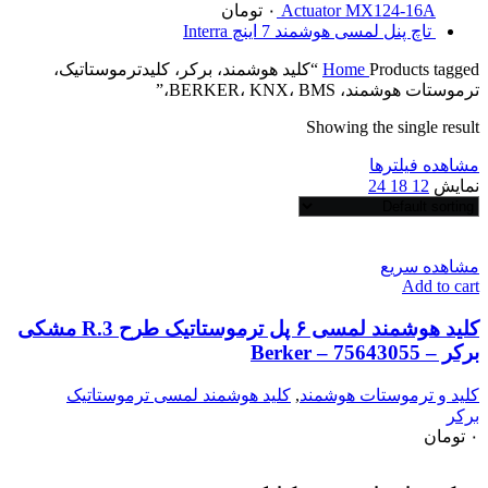
Actuator MX124-16A
۰
تومان
تاچ پنل لمسی هوشمند 7 اینچ Interra
Home
Products tagged “کلید هوشمند، برکر، کلیدترموستاتیک،
ترموستات هوشمند، BERKER، KNX، BMS،”
Showing the single result
مشاهده فیلترها
نمایش
12
18
24
مشاهده سریع
Add to cart
کلید هوشمند لمسی ۶ پل ترموستاتیک طرح R.3 مشکی
برکر – Berker – 75643055
کلید و ترموستات هوشمند
,
کلید هوشمند لمسی ترموستاتیک
برکر
۰
تومان