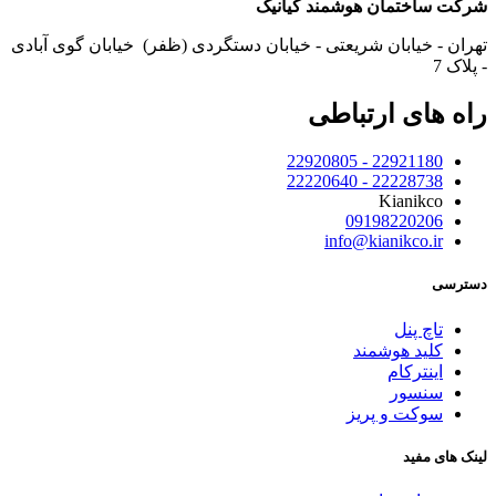
شرکت ساختمان هوشمند کیانیک
تهران - خیابان شریعتی - خیابان دستگردی (ظفر) خیابان گوی آبادی
- پلاک 7
راه های ارتباطی
22921180 - 22920805
22228738 - 22220640
Kianikco
09198220206
info@kianikco.ir
دسترسی
تاچ پنل
کلید هوشمند
اینترکام
سنسور
سوکت و پریز
لینک های مفید