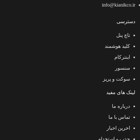
info@kianikco.ir
دسترسی
تاچ پنل
کلید هوشمند
اینترکام
سنسور
سوکت و پریز
لینک های مفید
درباره ما
تماس با ما
اخرین اخبار
جذب و استخدام