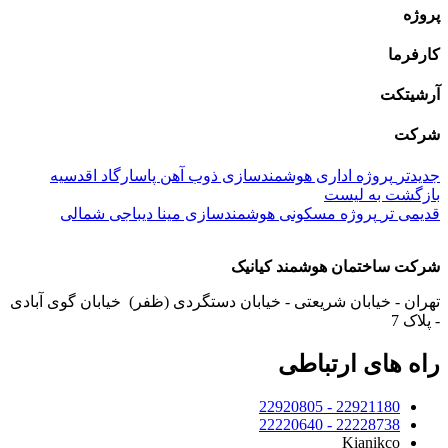
پروژه
کارفرما
آرشیتکت
شرکت
جدیدتر
پروژه اداری هوشمندسازی ذوب آهن پاسارگاد اقدسیه
بازگشت به لیست
قدیمی تر
پروژه مسکونی هوشمندسازی مینا دیباجی شمالی
شرکت ساختمان هوشمند کیانیک
تهران - خیابان شریعتی - خیابان دستگردی (ظفر) خیابان گوی آبادی
- پلاک 7
راه های ارتباطی
22921180 - 22920805
22228738 - 22220640
Kianikco