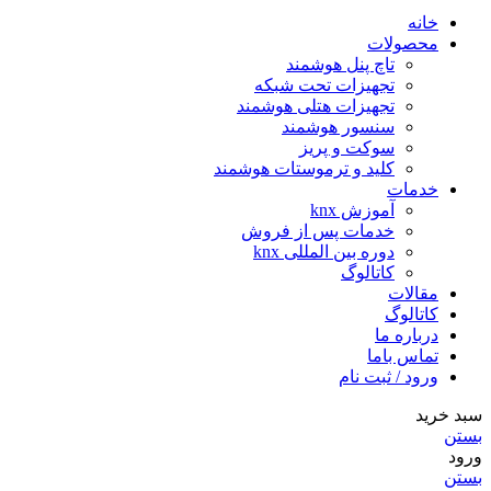
خانه
محصولات
تاچ پنل هوشمند
تجهیزات تحت شبکه
تجهیزات هتلی هوشمند
سنسور هوشمند
سوکت و پریز
کلید و ترموستات هوشمند
خدمات
آموزش knx
خدمات پس از فروش
دوره بین المللی knx
کاتالوگ
مقالات
کاتالوگ
درباره ما
تماس باما
ورود / ثبت نام
سبد خرید
بستن
ورود
بستن