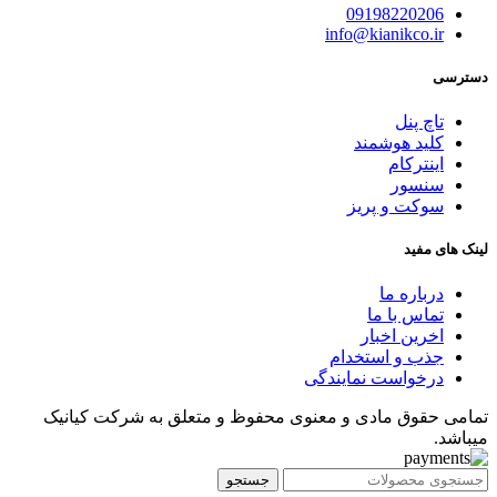
09198220206
info@kianikco.ir
دسترسی
تاچ پنل
کلید هوشمند
اینترکام
سنسور
سوکت و پریز
لینک های مفید
درباره ما
تماس با ما
اخرین اخبار
جذب و استخدام
درخواست نمایندگی
تمامی حقوق مادی و معنوی محفوظ و متعلق به شرکت کیانیک
میباشد.
جستجو