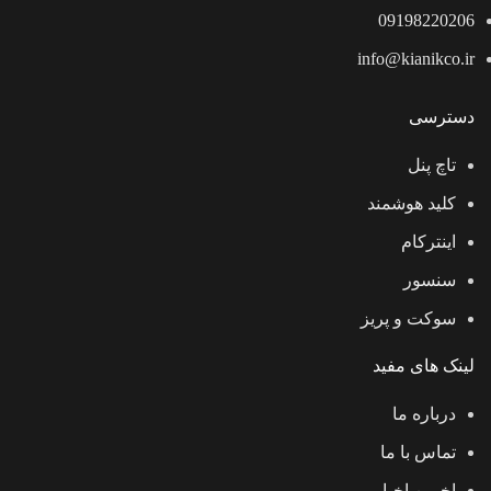
09198220206
info@kianikco.ir
دسترسی
تاچ پنل
کلید هوشمند
اینترکام
سنسور
سوکت و پریز
لینک های مفید
درباره ما
تماس با ما
اخرین اخبار