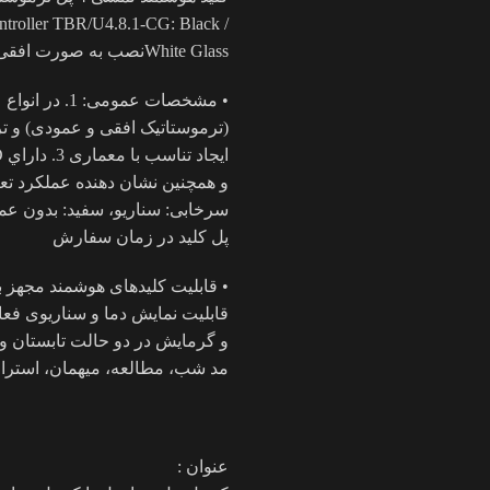
ntroller TBR/U4.8.1-CG: Black /
White Glassنصب به صورت افقی TBR/U4.7.1-CG: Black / White Glass نصب به صورت عمودی
و همچنین نشان دهنده عملکرد تعر
پل کلید در زمان سفارش
مد شب، مطالعه، میهمان، استراحت، V
عنوان :