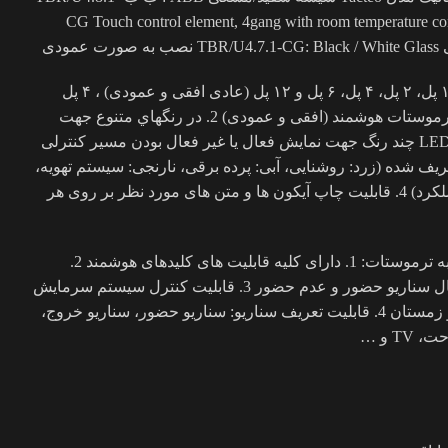
CG Touch control element, 4gang with room temperature co
• مشخصات عمومی: 1. در انواع ۱ پل، ۲ پل، ۴ پل، ۶ پل و ۱۲ پل (عادی افقی و عمودی) ، ۴ پل
(ترموستاتیک افقی و عمودی) و ترموستات هوشمند (افقی و عمودی) 2. در رنگهاي متنوع جهت
ايجاد تناسب با معماری 3. داراي LED چند رنگ جهت نمايش فعال يا غير فعال بودن مسير کنترلی
یف شده (زرد: روشنایی، آبی: پرده برقی، نارنجی: سیستم تهویه،
سرخابی: سناریو، سفید: بدون عملکرد) 4. قابلیت چاپ آیکون ها و متن های مورد نظر بر روی هر
• قابلیت کليدهای هوشمند مجهز به ترموستات: 1. دارای کليه قابليت های کليدهای هوشمند 2.
قابليت نمايش دما و سناريوی فعال سناريو حضور و عدم حضور 3. قابليت کنترل سيستم سرمايش
و گرمايش در دو حالت تابستان و زمستان 4. قابليت تعريف سناريو: سناریو حضور، سناریو خروج،
T و …