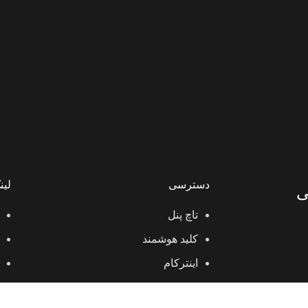
دسترسی
لین
ی
تاچ پنل
کلید هوشمند
اینترکام
سنسور