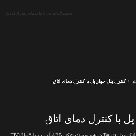
محصولات
تماس با ما
خدمات پس از فروش
ند
کنترل پنل چهار پل با کنترل دمای اتاق
پل با کنترل دمای اتاق
کلید هوشمند لمسی 4 پل ترموستاتیک مدل Tacteo شیشه سفید/مشکی ABB آ ب ب TBR/U4.8.1-