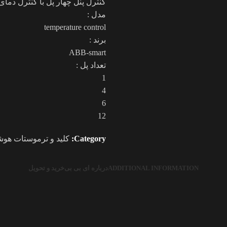
کنترل پنل چهار پل با کنترل دمای 
مدل :
temperature control
برند :
ABB-smart
تعداد پل :
1
4
6
12
Category:
کلید و ترموستات هوش
ADDITIONAL INFORMATION
درباره ای بی بی
خرید و تحویل