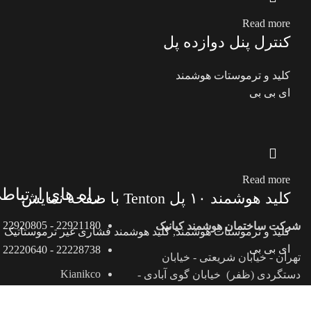
Read more
کنترل پنل دوازده پل
کلید و ترموستات هوشمند
ای بی بی
Read more
راه های ارتباط
کلید هوشمند ۱۰ پل Tenton با صفحه نمایش
22921180 - 22920805
شرکت ساختمان هوشمند کیانیک
کلید و ترموستات هوشمند
,
کلید هوشمند فشاری غیر ترموستاتیک
ای بی بی
22228738 - 22220640
تهران - خیابان شریعتی - خیابان
Kianikco
دستگردی (ظفر) خیابان گوی آبادی -
پلاک 7
فروشگاه
09198220206