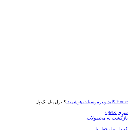
بزرگنمایی تصویر
Home
کلید و ترموستات هوشمند
کنترل پنل تک پل
سری QMX
بازگشت به محصولات
کنترل پنل چهار پل