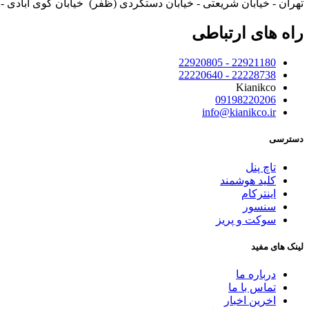
تهران - خیابان شریعتی - خیابان دستگردی (ظفر) خیابان گوی آبادی - پ
راه های ارتباطی
22921180 - 22920805
22228738 - 22220640
Kianikco
09198220206
info@kianikco.ir
دسترسی
تاچ پنل
کلید هوشمند
اینترکام
سنسور
سوکت و پریز
لینک های مفید
درباره ما
تماس با ما
اخرین اخبار