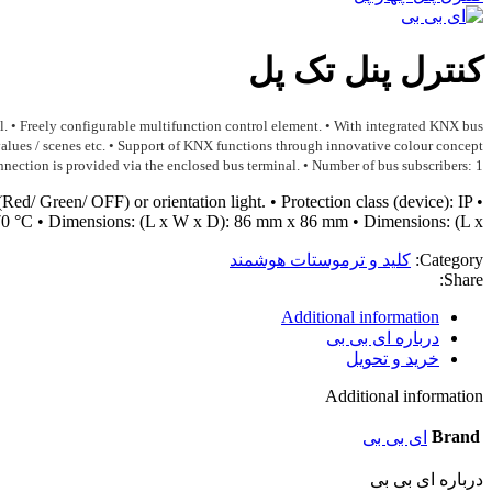
کنترل پنل تک پل
ol. • Freely configurable multifunction control element. • With integrated KNX bus
 values / scenes etc. • Support of KNX functions through innovative colour concept
ection is provided via the enclosed bus terminal. • Number of bus subscribers: 1
ed/ Green/ OFF) or orientation light. • Protection class (device): IP
 – 70 °C • Dimensions: (L x W x D): 86 mm x 86 mm • Dimensions: (L x
Category:
کلید و ترموستات هوشمند
Share:
Additional information
درباره ای بی بی
خرید و تحویل
Additional information
Brand
ای بی بی
درباره ای بی بی