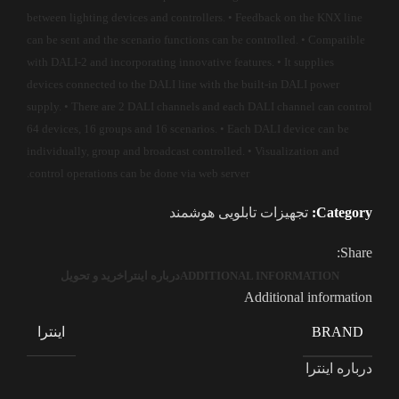
between lighting devices and controllers. • Feedback on the KNX line
can be sent and the scenario functions can be controlled. • Compatible
with DALI-2 and incorporating innovative features. • It supplies
devices connected to the DALI line with the built-in DALI power
supply. • There are 2 DALI channels and each DALI channel can control
64 devices, 16 groups and 16 scenarios. • Each DALI device can be
individually, group and broadcast controlled. • Visualization and
control operations can be done via web server.
Category:
تجهیزات تابلویی هوشمند
Share:
ADDITIONAL INFORMATION
درباره اینترا
خرید و تحویل
Additional information
اینترا
BRAND
درباره اینترا