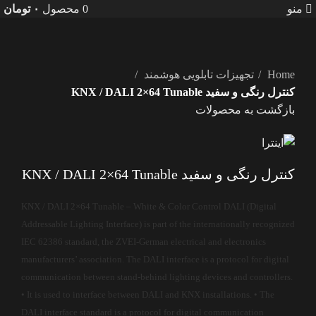
منو
0
محصول
۰
تومان
بزرگنمایی تصویر
Home
تجهیزات تابلویی هوشمند
کنترل رنگی و سفید KNX / DALI 2×64 Tunable
بازگشت به محصولات
کنترل رنگی و سفید KNX / DALI 2×64 Tunable
KNX / DALI 2×64 Tunable – White & Color Control DALI (Digital
Addressable Lighting Interface) is part of the internationally recognized
IEC 62386 standard, the ZVEI-German electrical and electronics
manufacturers’ association. The DALI interface is a protocol for digital
communication between stand-behind lighting devices and controllers.
• It is used to interface between DALI and KNX installations. • The
DALI interface standard is a protocol for digital communication