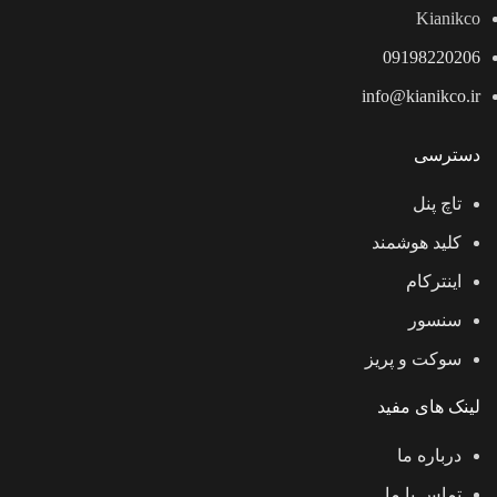
Kianikco
09198220206
info@kianikco.ir
دسترسی
تاچ پنل
کلید هوشمند
اینترکام
سنسور
سوکت و پریز
لینک های مفید
درباره ما
تماس با ما