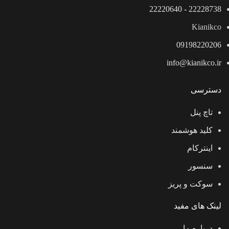
22228738 - 22220640
Kianikco
09198220206
info@kianikco.ir
دسترسی
تاچ پنل
کلید هوشمند
اینترکام
سنسور
سوکت و پریز
لینک های مفید
درباره ما