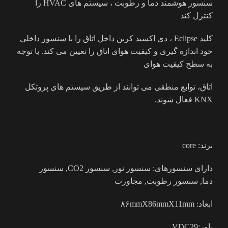
سنسور هوشمند دما و رطوبت ، سیستم های HVAC را
کنترل کند
کلید Eclipse ، دی اکسید کربن داخل اتاق را با سنسور داخلی
خود اندازه گیری و کیفیت هوای اتاق را تعیین می کند. با توجه
به سطح کیفیت هوای
اتاق، توابع منطقی می توانند از طریق سیستم های پروتکل
KNX فعال شوند.
برند: core
دارای سنسورهای: سنسور نور, سنسور CO2, سنسور
دما, سنسور رطوبت, مجاورت
ابعاد: ۸۶mmX86mmX11mm
پاور:VDC29