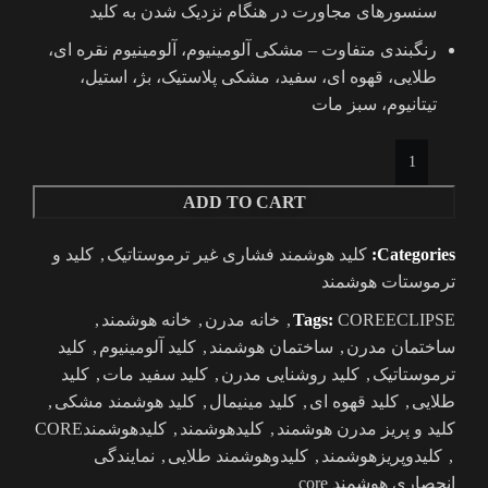
سنسورهای مجاورت در هنگام نزدیک شدن به کلید
رنگبندی متفاوت – مشکی آلومینیوم، آلومینیوم نقره ای،
طلایی، قهوه ای، سفید، مشکی پلاستیک، بژ، استیل،
تیتانیوم، سبز مات
ADD TO CART
Categories:
کلید هوشمند فشاری غیر ترموستاتیک
,
کلید و
ترموستات هوشمند
COREECLIPSE
Tags:
,
خانه مدرن
,
خانه هوشمند
,
ساختمان مدرن
,
ساختمان هوشمند
,
کلید آلومینیوم
,
کلید
ترموستاتیک
,
کلید روشنایی مدرن
,
کلید سفید مات
,
کلید
طلایی
,
کلید قهوه ای
,
کلید مینیمال
,
کلید هوشمند مشکی
,
کلید و پریز مدرن هوشمند
,
کلیدهوشمند
,
کلیدهوشمندCORE
,
کلیدوپریزهوشمند
,
کلیدوهوشمند طلایی
,
نمایندگی
انحصاری هوشمند core