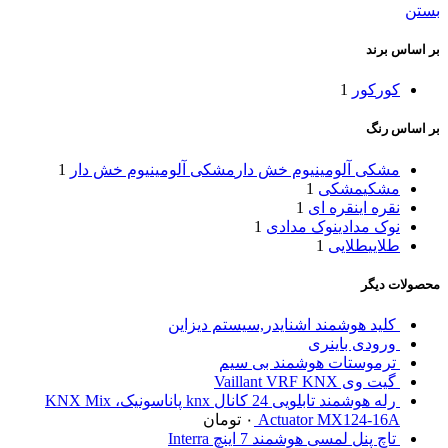
بستن
بر اساس برند
کور
کور
1
بر اساس رنگ
مشکی آلومینیوم خش دار
مشکی آلومینیوم خش دار
1
مشکی
مشکی
1
نقره ای
نقره ای
1
نوک مدادی
نوک مدادی
1
طلایی
طلایی
1
محصولات دیگر
کلید هوشمند اشنایدر,سیستم دیزاین
ورودی باینری
ترموستات هوشمند بی سیم
گیت وی Vaillant VRF KNX
رله هوشمند تابلویی 24 کانال knx پاناسونیک، KNX Mix
Actuator MX124-16A
۰
تومان
تاچ پنل لمسی هوشمند 7 اینچ Interra