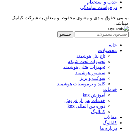
جذب و استخدام
درخواست نمایندگی
تمامی حقوق مادی و معنوی محفوظ و متعلق به شرکت کیانیک
میباشد.
جستجو
خانه
محصولات
تاچ پنل هوشمند
تجهیزات تحت شبکه
تجهیزات هتلی هوشمند
سنسور هوشمند
سوکت و پریز
کلید و ترموستات هوشمند
خدمات
آموزش knx
خدمات پس از فروش
دوره بین المللی knx
کاتالوگ
مقالات
کاتالوگ
درباره ما