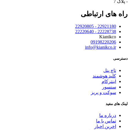
- پلاک 7
راه های ارتباطی
22921180 - 22920805
22228738 - 22220640
Kianikco
09198220206
info@kianikco.ir
دسترسی
تاچ پنل
کلید هوشمند
اینترکام
سنسور
سوکت و پریز
لینک های مفید
درباره ما
تماس با ما
اخرین اخبار