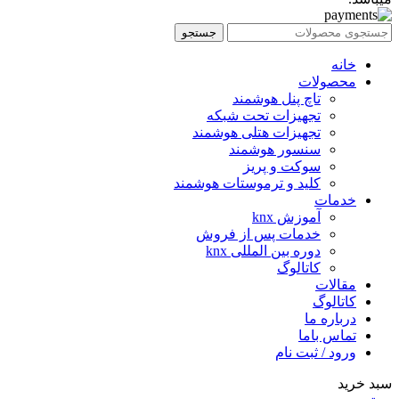
جستجو
خانه
محصولات
تاچ پنل هوشمند
تجهیزات تحت شبکه
تجهیزات هتلی هوشمند
سنسور هوشمند
سوکت و پریز
کلید و ترموستات هوشمند
خدمات
آموزش knx
خدمات پس از فروش
دوره بین المللی knx
کاتالوگ
مقالات
کاتالوگ
درباره ما
تماس باما
ورود / ثبت نام
سبد خرید