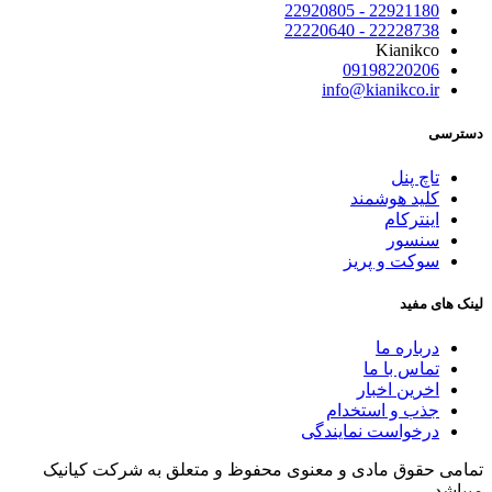
22921180 - 22920805
22228738 - 22220640
Kianikco
09198220206
info@kianikco.ir
دسترسی
تاچ پنل
کلید هوشمند
اینترکام
سنسور
سوکت و پریز
لینک های مفید
درباره ما
تماس با ما
اخرین اخبار
جذب و استخدام
درخواست نمایندگی
تمامی حقوق مادی و معنوی محفوظ و متعلق به شرکت کیانیک
میباشد.